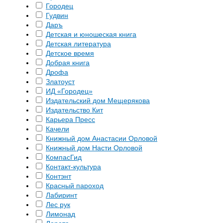
Городец
Гудвин
Даръ
Детская и юношеская книга
Детская литература
Детское время
Добрая книга
Дрофа
Златоуст
ИД «Городец»
Издательский дом Мещерякова
Издательство Кит
Карьера Пресс
Качели
Книжный дом Анастасии Орловой
Книжный дом Насти Орловой
КомпасГид
Контакт-культура
Контэнт
Красный пароход
Лабиринт
Лес рук
Лимонад