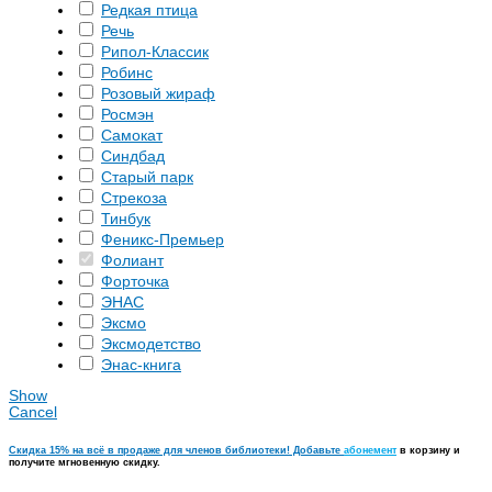
Редкая птица
Речь
Рипол-Классик
Робинс
Розовый жираф
Росмэн
Самокат
Синдбад
Старый парк
Стрекоза
Тинбук
Феникс-Премьер
Фолиант
Форточка
ЭНАС
Эксмо
Эксмодетство
Энас-книга
Show
Cancel
Скидка 15% на всё в продаже для членов библиотеки! Добавьте
абонемент
в корзину и
получите мгновенную скидку.