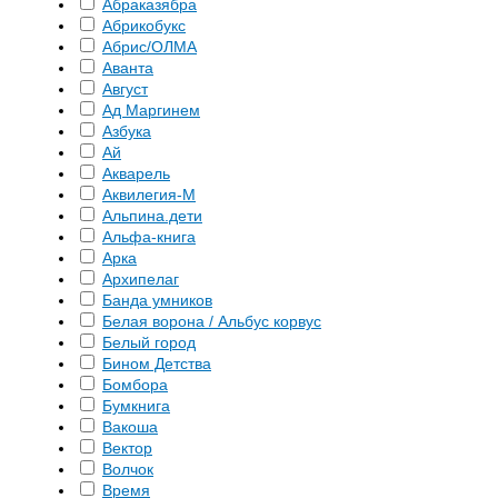
Абраказябра
Абрикобукс
Абрис/ОЛМА
Аванта
Август
Ад Маргинем
Азбука
Ай
Акварель
Аквилегия-М
Альпина.дети
Альфа-книга
Арка
Архипелаг
Банда умников
Белая ворона / Альбус корвус
Белый город
Бином Детства
Бомбора
Бумкнига
Вакоша
Вектор
Волчок
Время