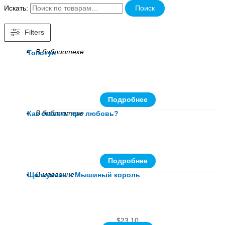
Искать:
Поиск
Filters
В библиотеке
Топотун
Подробнее
В библиотеке
Как сказать про любовь?
Подробнее
В магазине
Щелкунчик и Мышиный король
$
23.10