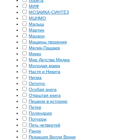
Лорета
МИФ
МОЗАИКА-СИНТЕЗ
МЦНМО
Малыш
Мартин
Махаон
Машины творения
Мелик-Пашаев
Микко
Мир Детства Медиа
Молодая мама
Настя и Никита
Нигма
Октопус
Особая книга
Открытая книга
Пешком в историю
Питер
Поляндрия
Попурри
Пять четвертей
Ранок
Редакция Вилли Винки