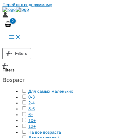
Перейти к содержимому
Filters
Filters
Возраст
Для самых маленьких
0-3
2-4
3-6
6+
10+
12+
На все возраста