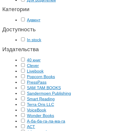
Для родителей
Категории
Адвент
Доступность
In stock
Издательства
40 книг
Clever
Livebook
Popcorn Books
PressPass
SAM TAM BOOKS
Sandermoen Publishing
Smart Reading
Terra Oris LLC
VoiceBook
Wonder Books
А-ба-ба-га-ла-ма-га
АСТ