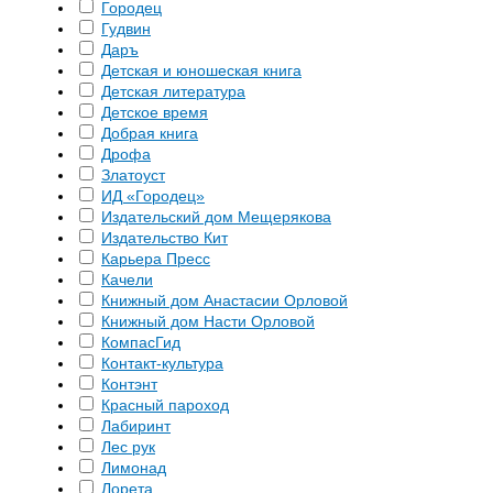
Городец
Гудвин
Даръ
Детская и юношеская книга
Детская литература
Детское время
Добрая книга
Дрофа
Златоуст
ИД «Городец»
Издательский дом Мещерякова
Издательство Кит
Карьера Пресс
Качели
Книжный дом Анастасии Орловой
Книжный дом Насти Орловой
КомпасГид
Контакт-культура
Контэнт
Красный пароход
Лабиринт
Лес рук
Лимонад
Лорета