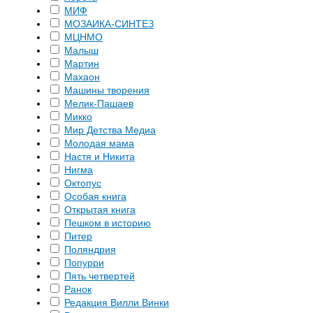
МИФ
МОЗАИКА-СИНТЕЗ
МЦНМО
Малыш
Мартин
Махаон
Машины творения
Мелик-Пашаев
Микко
Мир Детства Медиа
Молодая мама
Настя и Никита
Нигма
Октопус
Особая книга
Открытая книга
Пешком в историю
Питер
Поляндрия
Попурри
Пять четвертей
Ранок
Редакция Вилли Винки