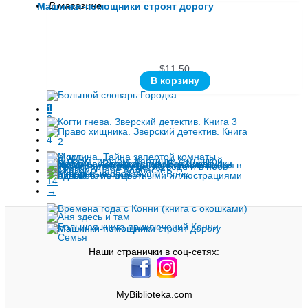
В магазине
Машинки-помощники строят дорогу
$
11.50
В корзину
1
2
3
4
…
12
13
14
→
Наши странички в соц-сетях:
MyBiblioteka.com