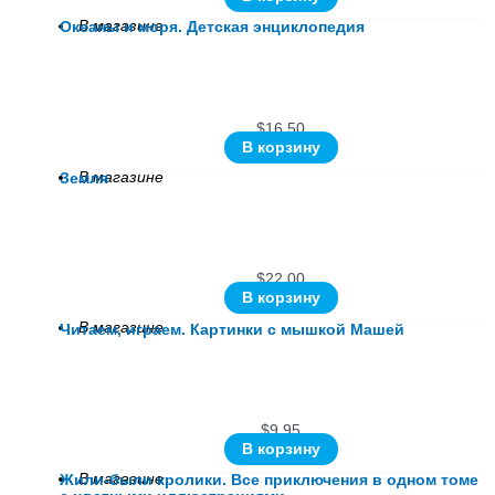
В магазине
Океаны и моря. Детская энциклопедия
$
16.50
В корзину
В магазине
Земля
$
22.00
В корзину
В магазине
Читаем, играем. Картинки с мышкой Машей
$
9.95
В корзину
В магазине
Жили-были кролики. Все приключения в одном томе