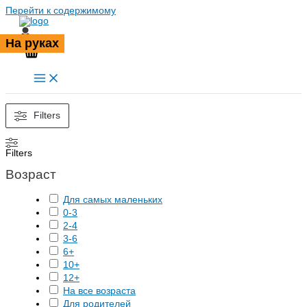
Перейти к содержимому
На руках
Filters
Filters
Возраст
Для самых маленьких
0-3
2-4
3-6
6+
10+
12+
На все возраста
Для родителей