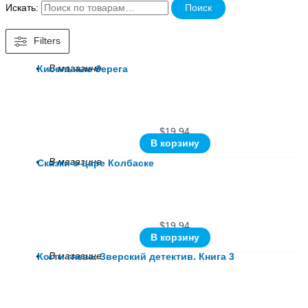
Искать:
Поиск
Filters
В магазине
Кисельные берега
$
19.94
В корзину
В магазине
Сказки о царе Колбаске
$
19.94
В корзину
В магазине
Когти гнева. Зверский детектив. Книга 3