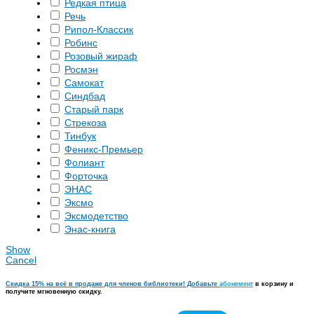
Редкая птица
Речь
Рипол-Классик
Робинс
Розовый жираф
Росмэн
Самокат
Синдбад
Старый парк
Стрекоза
Тинбук
Феникс-Премьер
Фолиант
Форточка
ЭНАС
Эксмо
Эксмодетство
Энас-книга
Show
Cancel
Скидка 15% на всё в продаже для членов библиотеки! Добавьте
абонемент
в корзину и
получите мгновенную скидку.