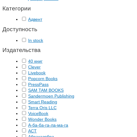
Категории
Адвент
Доступность
In stock
Издательства
40 книг
Clever
Livebook
Popcorn Books
PressPass
SAM TAM BOOKS
Sandermoen Publishing
Smart Reading
Terra Oris LLC
VoiceBook
Wonder Books
А-ба-ба-га-ла-ма-га
АСТ
Абраказябра