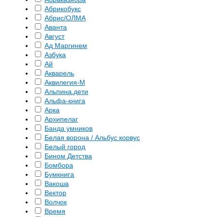
Абрикобукс
Абрис/ОЛМА
Аванта
Август
Ад Маргинем
Азбука
Ай
Акварель
Аквилегия-М
Альпина.дети
Альфа-книга
Арка
Архипелаг
Банда умников
Белая ворона / Альбус корвус
Белый город
Бином Детства
Бомбора
Бумкнига
Вакоша
Вектор
Волчок
Время