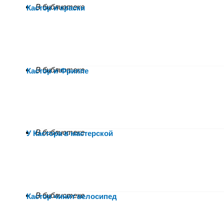
В библиотеке
Кастор и краски
В библиотеке
Кастор и Фриппе
В библиотеке
У Кастора в мастерской
В библиотеке
Кастор чинит велосипед