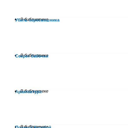
В библиотеке
Убить пересмешника
В библиотеке
Секрет бабочки
В библиотеке
Архитектура
В библиотеке
Полный Котобой