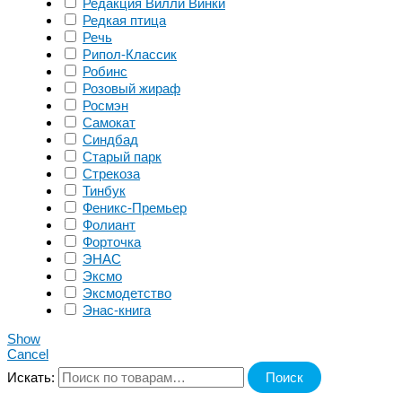
Редакция Вилли Винки
Редкая птица
Речь
Рипол-Классик
Робинс
Розовый жираф
Росмэн
Самокат
Синдбад
Старый парк
Стрекоза
Тинбук
Феникс-Премьер
Фолиант
Форточка
ЭНАС
Эксмо
Эксмодетство
Энас-книга
Show
Cancel
Искать:
Поиск