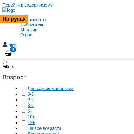
Перейти к содержимому
На руках
На руках
На руках
Абонементы
Библиотека
Магазин
О нас
0
Filters
Возраст
Для самых маленьких
0-3
2-4
3-6
6+
10+
12+
На все возраста
Для родителей