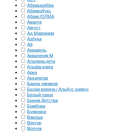
Абраказябра
Абрикобукс
Абрис/ОЛМА
Аванта
Август
Ад Маргинем
Азбука
Ай
Акварель
Аквилегия-М
Альпина.дети
Альфа-книга
Арка
Архипелаг
Банда умников
Белая ворона / Альбус корвус
Белый город
Бином Детства
Бомбора
Бумкнига
Вакоша
Вектор
Волчок