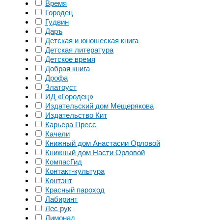
Время
Городец
Гудвин
Даръ
Детская и юношеская книга
Детская литература
Детское время
Добрая книга
Дрофа
Златоуст
ИД «Городец»
Издательский дом Мещерякова
Издательство Кит
Карьера Пресс
Качели
Книжный дом Анастасии Орловой
Книжный дом Насти Орловой
КомпасГид
Контакт-культура
Контэнт
Красный пароход
Лабиринт
Лес рук
Лимонад