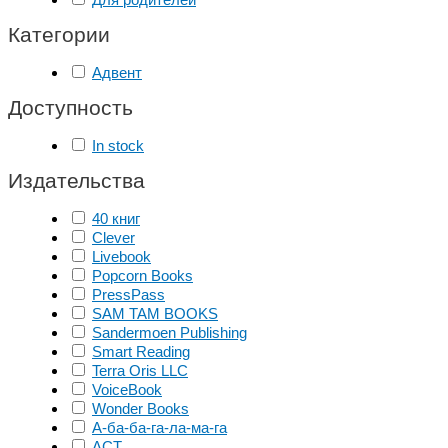
Категории
Адвент
Доступность
In stock
Издательства
40 книг
Clever
Livebook
Popcorn Books
PressPass
SAM TAM BOOKS
Sandermoen Publishing
Smart Reading
Terra Oris LLC
VoiceBook
Wonder Books
А-ба-ба-га-ла-ма-га
АСТ