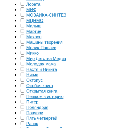
Лорета
МИФ
МОЗАИКА-СИНТЕЗ
МЦНМО
Малыш
Мартин
Махаон
Машины творения
Мелик-Пашаев
Микко
Мир Детства Медиа
Молодая мама
Настя и Никита
Нигма
Октопус
Особая книга
Открытая книга
Пешком в историю
Питер
Поляндрия
Попурри
Пять четвертей
Ранок