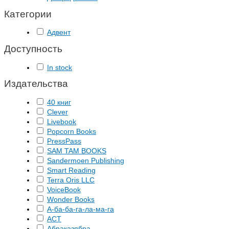
Категории
Адвент
Доступность
In stock
Издательства
40 книг
Clever
Livebook
Popcorn Books
PressPass
SAM TAM BOOKS
Sandermoen Publishing
Smart Reading
Terra Oris LLC
VoiceBook
Wonder Books
А-ба-ба-га-ла-ма-га
АСТ
Абраказябра