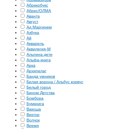
Абрикобукс
Абрис/ОЛМА
Аванта
Август
Ад Маргинем
Азбука
Ай
Акварель
Аквилегия-М
Альпина.дети
Альфа-книга
Арка
Архипелаг
Банда умников
Белая ворона / Альбус корвус
Белый город
Бином Детства
Бомбора
Бумкнига
Вакоша
Вектор
Волчок
Время