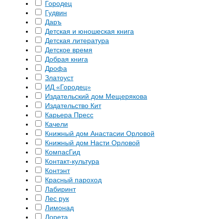
Городец
Гудвин
Даръ
Детская и юношеская книга
Детская литература
Детское время
Добрая книга
Дрофа
Златоуст
ИД «Городец»
Издательский дом Мещерякова
Издательство Кит
Карьера Пресс
Качели
Книжный дом Анастасии Орловой
Книжный дом Насти Орловой
КомпасГид
Контакт-культура
Контэнт
Красный пароход
Лабиринт
Лес рук
Лимонад
Лорета