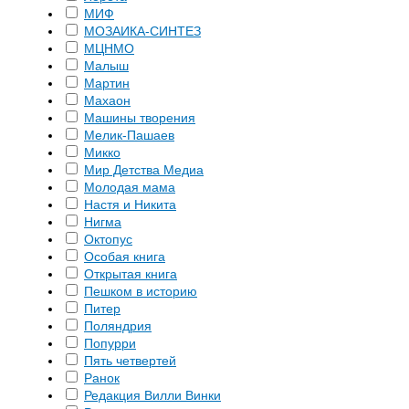
МИФ
МОЗАИКА-СИНТЕЗ
МЦНМО
Малыш
Мартин
Махаон
Машины творения
Мелик-Пашаев
Микко
Мир Детства Медиа
Молодая мама
Настя и Никита
Нигма
Октопус
Особая книга
Открытая книга
Пешком в историю
Питер
Поляндрия
Попурри
Пять четвертей
Ранок
Редакция Вилли Винки