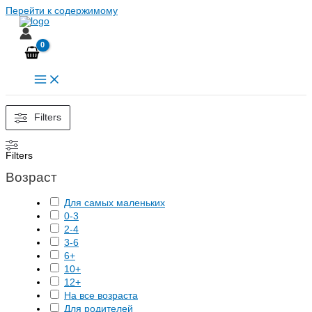
Перейти к содержимому
Filters
Filters
Возраст
Для самых маленьких
0-3
2-4
3-6
6+
10+
12+
На все возраста
Для родителей