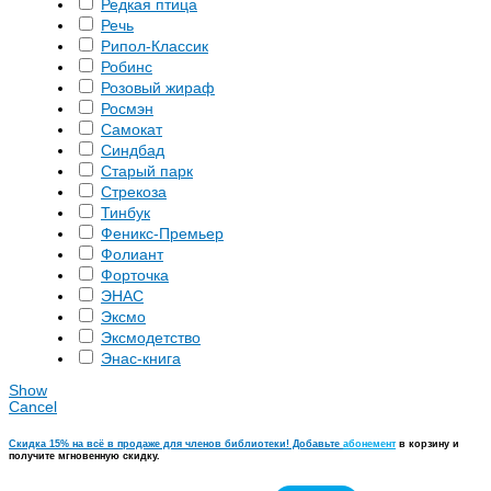
Редкая птица
Речь
Рипол-Классик
Робинс
Розовый жираф
Росмэн
Самокат
Синдбад
Старый парк
Стрекоза
Тинбук
Феникс-Премьер
Фолиант
Форточка
ЭНАС
Эксмо
Эксмодетство
Энас-книга
Show
Cancel
Скидка 15% на всё в продаже для членов библиотеки! Добавьте
абонемент
в корзину и
получите мгновенную скидку.