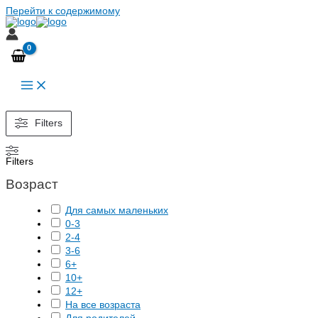
Перейти к содержимому
Filters
Filters
Возраст
Для самых маленьких
0-3
2-4
3-6
6+
10+
12+
На все возраста