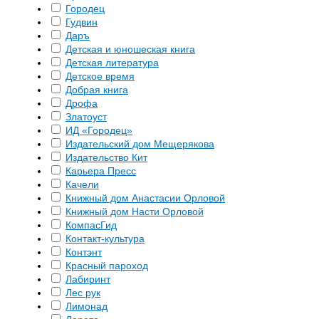
Городец
Гудвин
Даръ
Детская и юношеская книга
Детская литература
Детское время
Добрая книга
Дрофа
Златоуст
ИД «Городец»
Издательский дом Мещерякова
Издательство Кит
Карьера Пресс
Качели
Книжный дом Анастасии Орловой
Книжный дом Насти Орловой
КомпасГид
Контакт-культура
Контэнт
Красный пароход
Лабиринт
Лес рук
Лимонад