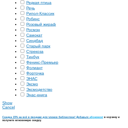
Редкая птица
Речь
Рипол-Классик
Робинс
Розовый жираф
Росмэн
Самокат
Синдбад
Старый парк
Стрекоза
Тинбук
Феникс-Премьер
Фолиант
Форточка
ЭНАС
Эксмо
Эксмодетство
Энас-книга
Show
Cancel
Скидка 15% на всё в продаже для членов библиотеки! Добавьте
абонемент
в корзину и
получите мгновенную скидку.