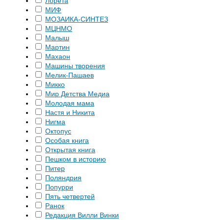
Лорета
МИФ
МОЗАИКА-СИНТЕЗ
МЦНМО
Малыш
Мартин
Махаон
Машины творения
Мелик-Пашаев
Микко
Мир Детства Медиа
Молодая мама
Настя и Никита
Нигма
Октопус
Особая книга
Открытая книга
Пешком в историю
Питер
Поляндрия
Попурри
Пять четвертей
Ранок
Редакция Вилли Винки