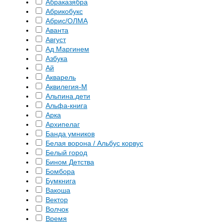
Абраказябра
Абрикобукс
Абрис/ОЛМА
Аванта
Август
Ад Маргинем
Азбука
Ай
Акварель
Аквилегия-М
Альпина.дети
Альфа-книга
Арка
Архипелаг
Банда умников
Белая ворона / Альбус корвус
Белый город
Бином Детства
Бомбора
Бумкнига
Вакоша
Вектор
Волчок
Время