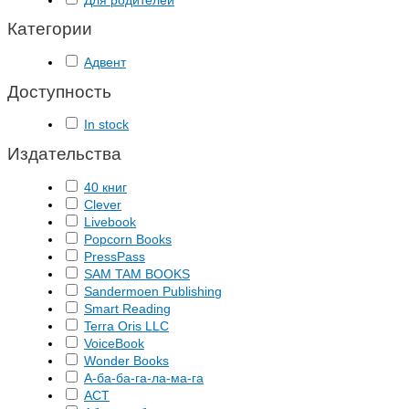
Для родителей
Категории
Адвент
Доступность
In stock
Издательства
40 книг
Clever
Livebook
Popcorn Books
PressPass
SAM TAM BOOKS
Sandermoen Publishing
Smart Reading
Terra Oris LLC
VoiceBook
Wonder Books
А-ба-ба-га-ла-ма-га
АСТ