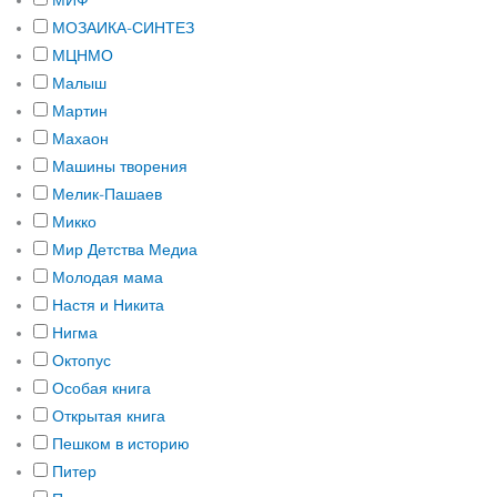
МИФ
МОЗАИКА-СИНТЕЗ
МЦНМО
Малыш
Мартин
Махаон
Машины творения
Мелик-Пашаев
Микко
Мир Детства Медиа
Молодая мама
Настя и Никита
Нигма
Октопус
Особая книга
Открытая книга
Пешком в историю
Питер