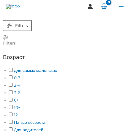
Перейти
к
содержимому
Filters
Filters
Возраст
Для самых маленьких
0-3
2-4
3-6
6+
10+
12+
На все возраста
Для родителей