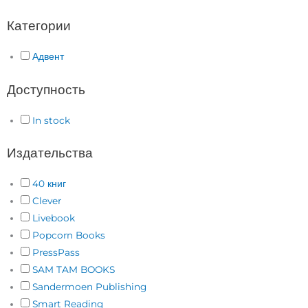
Категории
Адвент
Доступность
In stock
Издательства
40 книг
Clever
Livebook
Popcorn Books
PressPass
SAM TAM BOOKS
Sandermoen Publishing
Smart Reading