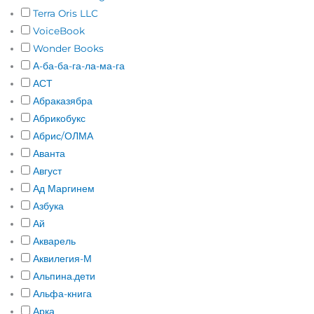
Terra Oris LLC
VoiceBook
Wonder Books
А-ба-ба-га-ла-ма-га
АСТ
Абраказябра
Абрикобукс
Абрис/ОЛМА
Аванта
Август
Ад Маргинем
Азбука
Ай
Акварель
Аквилегия-М
Альпина.дети
Альфа-книга
Арка