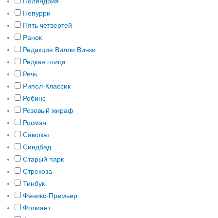
Поляндрия
Попурри
Пять четвертей
Ранок
Редакция Вилли Винки
Редкая птица
Речь
Рипол-Классик
Робинс
Розовый жираф
Росмэн
Самокат
Синдбад
Старый парк
Стрекоза
Тинбук
Феникс-Премьер
Фолиант