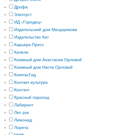
Дрофа
Златоуст
ИД «Городец»
Издательский дом Мещерякова
Издательство Кит
Карьера Пресс
Качели
Книжный дом Анастасии Орловой
Книжный дом Насти Орловой
КомпасГид
Контакт-культура
Контэнт
Красный пароход
Лабиринт
Лес рук
Лимонад
Лорета