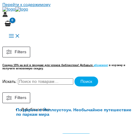
Перейти к содержимому
Filters
Скидка 15% на всё в продаже для членов библиотеки! Добавьте
абонемент
в корзину и
получите мгновенную скидку.
Искать:
Поиск
Filters
В библиотеке
По дороге в Йеллоустоун. Необычайное путешествие
по паркам мира