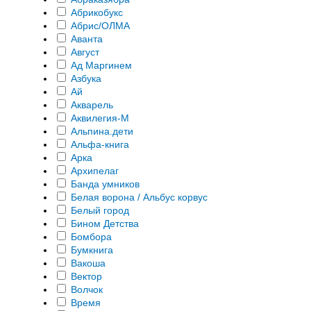
Абрикобукс
Абрис/ОЛМА
Аванта
Август
Ад Маргинем
Азбука
Ай
Акварель
Аквилегия-М
Альпина.дети
Альфа-книга
Арка
Архипелаг
Банда умников
Белая ворона / Альбус корвус
Белый город
Бином Детства
Бомбора
Бумкнига
Вакоша
Вектор
Волчок
Время