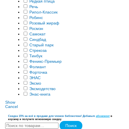
Редкая птица
Речь
Рипол-Классик
Робинс
Розовый жираф
Росмэн
Самокат
Синдбад
Старый парк
Стрекоза
Тинбук
Феникс-Премьер
Фолиант
Форточка
ЭНАС
Эксмо
Эксмодетство
Энас-книга
Show
Cancel
Скидка 15% на всё в продаже для членов библиотеки! Добавьте
абонемент
в
корзину и получите мгновенную скидку.
Искать:
Поиск