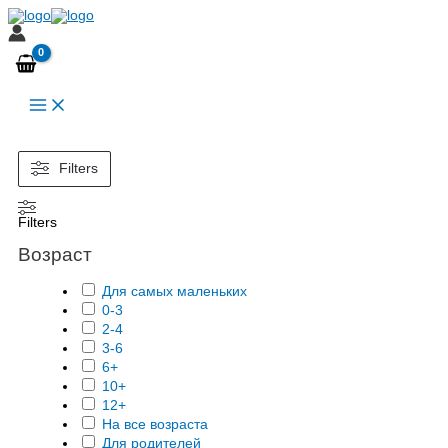
Перейти
к
содержимому
Filters
Filters
Возраст
Для самых маленьких
0-3
2-4
3-6
6+
10+
12+
На все возраста
Для родителей