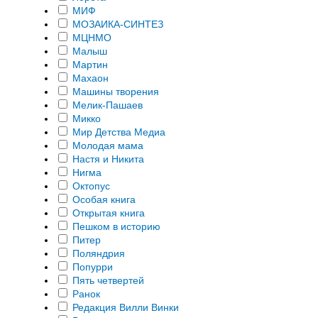
МИФ
МОЗАИКА-СИНТЕЗ
МЦНМО
Малыш
Мартин
Махаон
Машины творения
Мелик-Пашаев
Микко
Мир Детства Медиа
Молодая мама
Настя и Никита
Нигма
Октопус
Особая книга
Открытая книга
Пешком в историю
Питер
Поляндрия
Попурри
Пять четвертей
Ранок
Редакция Вилли Винки