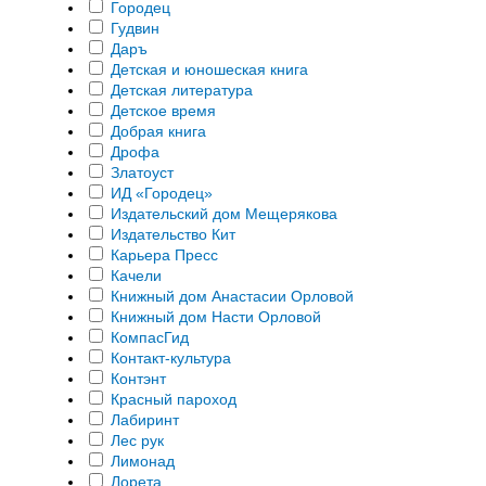
Городец
Гудвин
Даръ
Детская и юношеская книга
Детская литература
Детское время
Добрая книга
Дрофа
Златоуст
ИД «Городец»
Издательский дом Мещерякова
Издательство Кит
Карьера Пресс
Качели
Книжный дом Анастасии Орловой
Книжный дом Насти Орловой
КомпасГид
Контакт-культура
Контэнт
Красный пароход
Лабиринт
Лес рук
Лимонад
Лорета