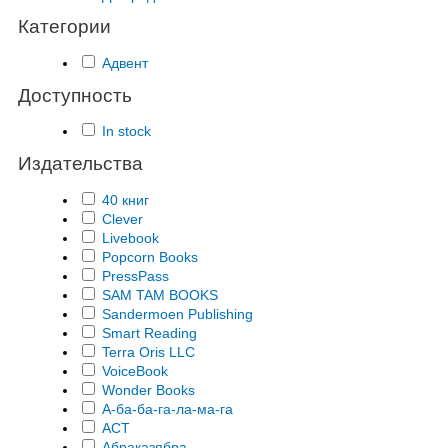
Категории
Адвент
Доступность
In stock
Издательства
40 книг
Clever
Livebook
Popcorn Books
PressPass
SAM TAM BOOKS
Sandermoen Publishing
Smart Reading
Terra Oris LLC
VoiceBook
Wonder Books
А-ба-ба-га-ла-ма-га
АСТ
Абраказябра