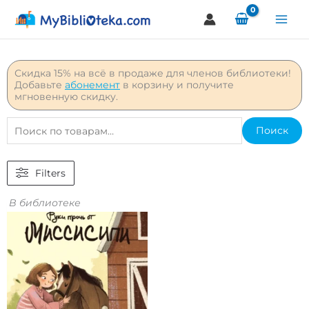
Перейти
к
содержимому
Скидка 15% на всё в продаже для членов библиотеки!
Добавьте
абонемент
в корзину и получите
мгновенную скидку.
Искать:
Поиск
Filters
В библиотеке