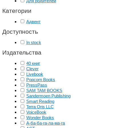
Для родителей
Категории
Адвент
Доступность
In stock
Издательства
40 книг
Clever
Livebook
Popcorn Books
PressPass
SAM TAM BOOKS
Sandermoen Publishing
Smart Reading
Terra Oris LLC
VoiceBook
Wonder Books
А-ба-ба-га-ла-ма-га