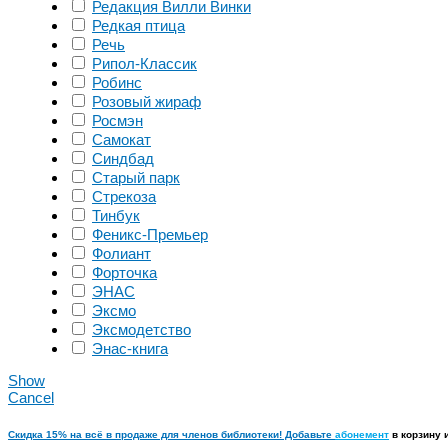
Редакция Вилли Винки
Редкая птица
Речь
Рипол-Классик
Робинс
Розовый жираф
Росмэн
Самокат
Синдбад
Старый парк
Стрекоза
Тинбук
Феникс-Премьер
Фолиант
Форточка
ЭНАС
Эксмо
Эксмодетство
Энас-книга
Show
Cancel
Скидка 15% на всё в продаже для членов библиотеки! Добавьте
абонемент
в корзину 