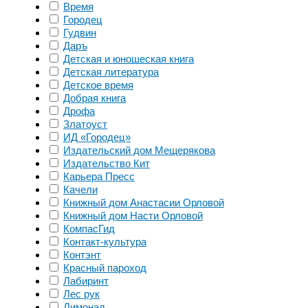
Время
Городец
Гудвин
Даръ
Детская и юношеская книга
Детская литература
Детское время
Добрая книга
Дрофа
Златоуст
ИД «Городец»
Издательский дом Мещерякова
Издательство Кит
Карьера Пресс
Качели
Книжный дом Анастасии Орловой
Книжный дом Насти Орловой
КомпасГид
Контакт-культура
Контэнт
Красный пароход
Лабиринт
Лес рук
Лимонад