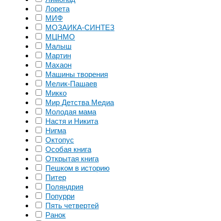
Лорета
МИФ
МОЗАИКА-СИНТЕЗ
МЦНМО
Малыш
Мартин
Махаон
Машины творения
Мелик-Пашаев
Микко
Мир Детства Медиа
Молодая мама
Настя и Никита
Нигма
Октопус
Особая книга
Открытая книга
Пешком в историю
Питер
Поляндрия
Попурри
Пять четвертей
Ранок