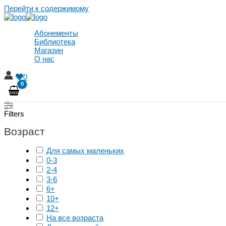
Перейти к содержимому
Абонементы
Библиотека
Магазин
О нас
0
Filters
Возраст
Для самых маленьких
0-3
2-4
3-6
6+
10+
12+
На все возраста