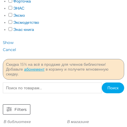
Форточка
ЭНАС
Эксмо
Эксмодетство
Энас-книга
Show
Cancel
Скидка 15% на всё в продаже для членов библиотеки!
Добавьте
абонемент
в корзину и получите мгновенную
скидку.
Искать:
Поиск
Filters
В библиотеке
В магазине