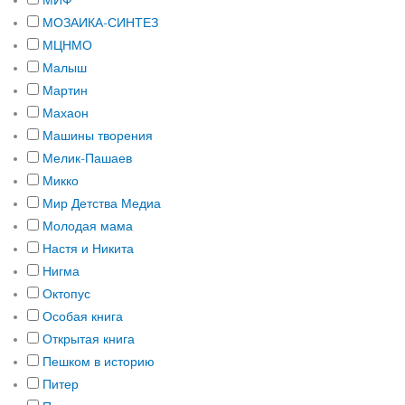
МИФ
МОЗАИКА-СИНТЕЗ
МЦНМО
Малыш
Мартин
Махаон
Машины творения
Мелик-Пашаев
Микко
Мир Детства Медиа
Молодая мама
Настя и Никита
Нигма
Октопус
Особая книга
Открытая книга
Пешком в историю
Питер