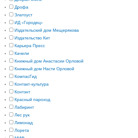
Дрофа
Златоуст
ИД «Городец»
Издательский дом Мещерякова
Издательство Кит
Карьера Пресс
Качели
Книжный дом Анастасии Орловой
Книжный дом Насти Орловой
КомпасГид
Контакт-культура
Контэнт
Красный пароход
Лабиринт
Лес рук
Лимонад
Лорета