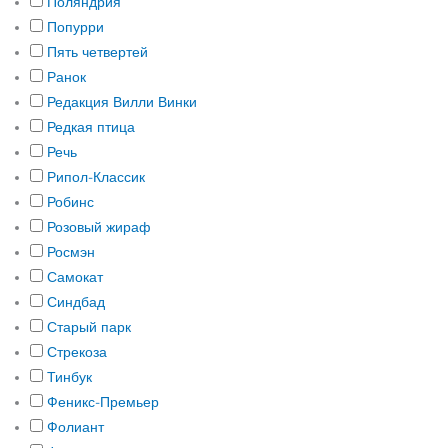
Поляндрия
Попурри
Пять четвертей
Ранок
Редакция Вилли Винки
Редкая птица
Речь
Рипол-Классик
Робинс
Розовый жираф
Росмэн
Самокат
Синдбад
Старый парк
Стрекоза
Тинбук
Феникс-Премьер
Фолиант