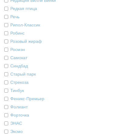
Редакция Вилли Винки
Редкая птица
Речь
Рипол-Классик
Робинс
Розовый жираф
Росмэн
Самокат
Синдбад
Старый парк
Стрекоза
Тинбук
Феникс-Премьер
Фолиант
Форточка
ЭНАС
Эксмо