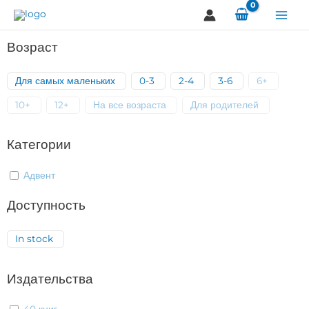
Перейти
к
содержимому
Возраст
Для самых маленьких
0-3
2-4
3-6
6+
10+
12+
На все возраста
Для родителей
Категории
Адвент
Доступность
In stock
Издательства