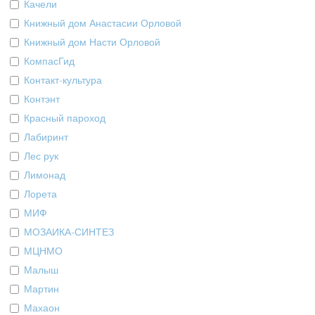
Качели
Книжный дом Анастасии Орловой
Книжный дом Насти Орловой
КомпасГид
Контакт-культура
Контэнт
Красный пароход
Лабиринт
Лес рук
Лимонад
Лорета
МИФ
МОЗАИКА-СИНТЕЗ
МЦНМО
Малыш
Мартин
Махаон