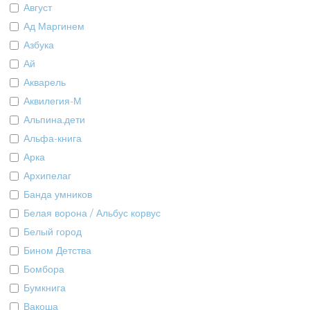
Август
Ад Маргинем
Азбука
Ай
Акварель
Аквилегия-М
Альпина.дети
Альфа-книга
Арка
Архипелаг
Банда умников
Белая ворона / Альбус корвус
Белый город
Бином Детства
Бомбора
Бумкнига
Вакоша