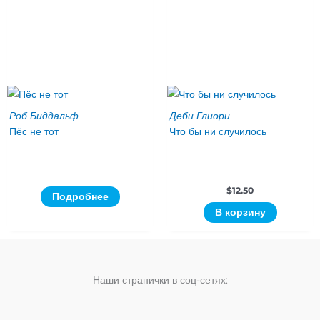
Роб Биддальф
Деби Глиори
Пёс не тот
Что бы ни случилось
$
12.50
Подробнее
В корзину
Наши странички в соц-сетях: