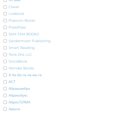
40 книг
Clever
Livebook
Popcorn Books
PressPass
SAM TAM BOOKS
Sandermoen Publishing
Smart Reading
Terra Oris LLC
VoiceBook
Wonder Books
А-ба-ба-га-ла-ма-га
АСТ
Абраказябра
Абрикобукс
Абрис/ОЛМА
Аванта