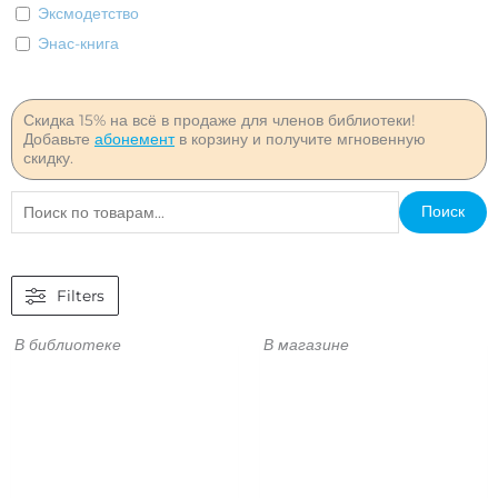
Эксмодетство
Энас-книга
Скидка 15% на всё в продаже для членов библиотеки!
Добавьте
абонемент
в корзину и получите мгновенную
скидку.
Искать:
Поиск
Filters
В библиотеке
В магазине