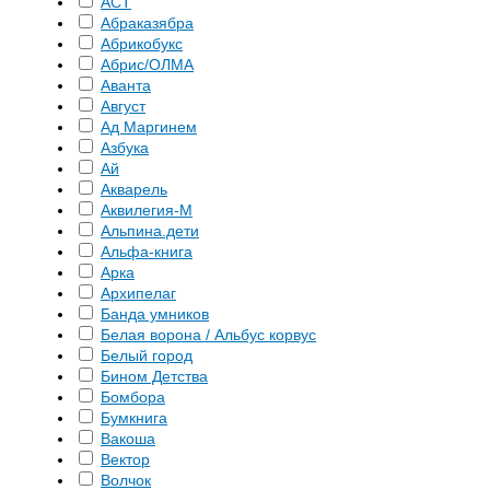
АСТ
Абраказябра
Абрикобукс
Абрис/ОЛМА
Аванта
Август
Ад Маргинем
Азбука
Ай
Акварель
Аквилегия-М
Альпина.дети
Альфа-книга
Арка
Архипелаг
Банда умников
Белая ворона / Альбус корвус
Белый город
Бином Детства
Бомбора
Бумкнига
Вакоша
Вектор
Волчок