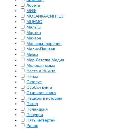
Лорета
МИФ
МОЗАИКА-СИНТЕЗ
МЦНМО
Малыш
Мартин
Махаон
Машины творения
Мелик-Пашаев
Микко
Мир Детства Медиа
Молодая мама
Настя и Никита
Нигма
Октопус
Особая книга
Открытая книга
Пешком в историю
Питер
Поляндрия
Попурри
Пять четвертей
Ранок