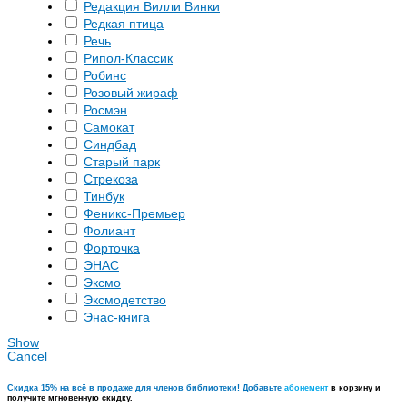
Редакция Вилли Винки
Редкая птица
Речь
Рипол-Классик
Робинс
Розовый жираф
Росмэн
Самокат
Синдбад
Старый парк
Стрекоза
Тинбук
Феникс-Премьер
Фолиант
Форточка
ЭНАС
Эксмо
Эксмодетство
Энас-книга
Show
Cancel
Скидка 15% на всё в продаже для членов библиотеки! Добавьте
абонемент
в корзину и
получите мгновенную скидку.