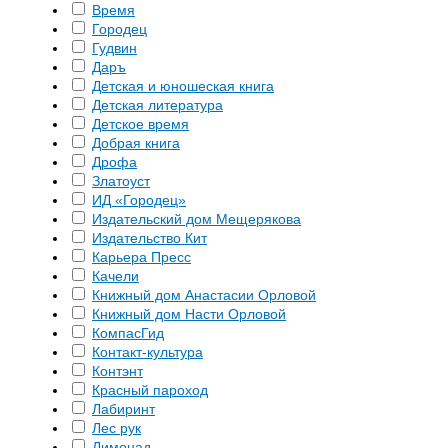
Время
Городец
Гудвин
Даръ
Детская и юношеская книга
Детская литература
Детское время
Добрая книга
Дрофа
Златоуст
ИД «Городец»
Издательский дом Мещерякова
Издательство Кит
Карьера Пресс
Качели
Книжный дом Анастасии Орловой
Книжный дом Насти Орловой
КомпасГид
Контакт-культура
Контэнт
Красный пароход
Лабиринт
Лес рук
Лимонад