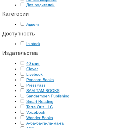
Для родителей
Категории
Адвент
Доступность
In stock
Издательства
40 книг
Clever
Livebook
Popcorn Books
PressPass
SAM TAM BOOKS
Sandermoen Publishing
Smart Reading
Terra Oris LLC
VoiceBook
Wonder Books
А-ба-ба-га-ла-ма-га