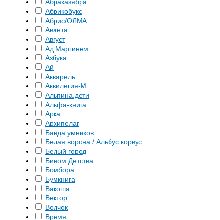
Абраказябра
Абрикобукс
Абрис/ОЛМА
Аванта
Август
Ад Маргинем
Азбука
Ай
Акварель
Аквилегия-М
Альпина.дети
Альфа-книга
Арка
Архипелаг
Банда умников
Белая ворона / Альбус корвус
Белый город
Бином Детства
Бомбора
Бумкнига
Вакоша
Вектор
Волчок
Время