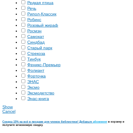
Редкая птица
Речь
Рипол-Классик
Робинс
Розовый жираф
Росмэн
Самокат
Синдбад
Старый парк
Стрекоза
Тинбук
Феникс-Премьер
Фолиант
Форточка
ЭНАС
Эксмо
Эксмодетство
Энас-книга
Show
Cancel
Скидка 15% на всё в продаже для членов библиотеки! Добавьте
абонемент
в корзину и
получите мгновенную скидку.