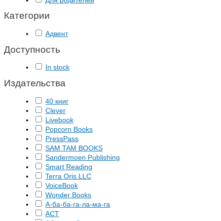
Для родителей
Категории
Адвент
Доступность
In stock
Издательства
40 книг
Clever
Livebook
Popcorn Books
PressPass
SAM TAM BOOKS
Sandermoen Publishing
Smart Reading
Terra Oris LLC
VoiceBook
Wonder Books
А-ба-ба-га-ла-ма-га
АСТ