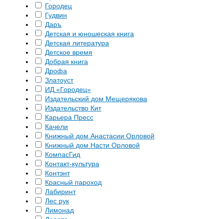
Городец
Гудвин
Даръ
Детская и юношеская книга
Детская литература
Детское время
Добрая книга
Дрофа
Златоуст
ИД «Городец»
Издательский дом Мещерякова
Издательство Кит
Карьера Пресс
Качели
Книжный дом Анастасии Орловой
Книжный дом Насти Орловой
КомпасГид
Контакт-культура
Контэнт
Красный пароход
Лабиринт
Лес рук
Лимонад