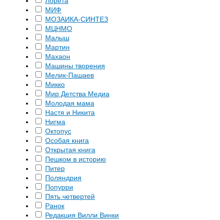
Лорета
МИФ
МОЗАИКА-СИНТЕЗ
МЦНМО
Малыш
Мартин
Махаон
Машины творения
Мелик-Пашаев
Микко
Мир Детства Медиа
Молодая мама
Настя и Никита
Нигма
Октопус
Особая книга
Открытая книга
Пешком в историю
Питер
Поляндрия
Попурри
Пять четвертей
Ранок
Редакция Вилли Винки