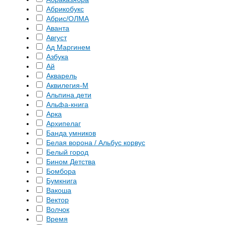
Абрикобукс
Абрис/ОЛМА
Аванта
Август
Ад Маргинем
Азбука
Ай
Акварель
Аквилегия-М
Альпина.дети
Альфа-книга
Арка
Архипелаг
Банда умников
Белая ворона / Альбус корвус
Белый город
Бином Детства
Бомбора
Бумкнига
Вакоша
Вектор
Волчок
Время