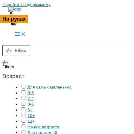
Перейти к содержимому
На руках
Filters
Filters
Возраст
Для самых маленьких
0-3
2-4
3-6
6+
10+
12+
На все возраста
Для родителей