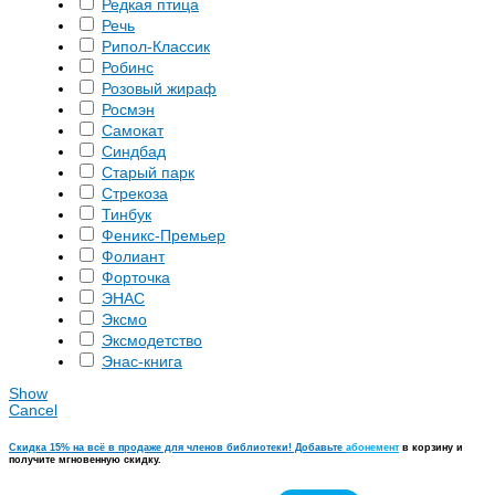
Редкая птица
Речь
Рипол-Классик
Робинс
Розовый жираф
Росмэн
Самокат
Синдбад
Старый парк
Стрекоза
Тинбук
Феникс-Премьер
Фолиант
Форточка
ЭНАС
Эксмо
Эксмодетство
Энас-книга
Show
Cancel
Скидка 15% на всё в продаже для членов библиотеки! Добавьте
абонемент
в корзину и
получите мгновенную скидку.