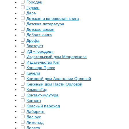
Городец
Гудвин
Даръ
Детская и юношеская книга
Детская литература
Детское время
Добрая книга
Дрофа
Златоуст
ИД «Городец»
Издательский дом Мещерякова
Издательство Кит
Карьера Пресс
Качели
Книжный дом Анастасии Орловой
Книжный дом Насти Орловой
КомпасГид
Контакт-культура
Контэнт
Красный пароход
Лабиринт
Лес рук
Лимонад
Лорета