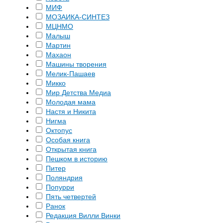
МИФ
МОЗАИКА-СИНТЕЗ
МЦНМО
Малыш
Мартин
Махаон
Машины творения
Мелик-Пашаев
Микко
Мир Детства Медиа
Молодая мама
Настя и Никита
Нигма
Октопус
Особая книга
Открытая книга
Пешком в историю
Питер
Поляндрия
Попурри
Пять четвертей
Ранок
Редакция Вилли Винки