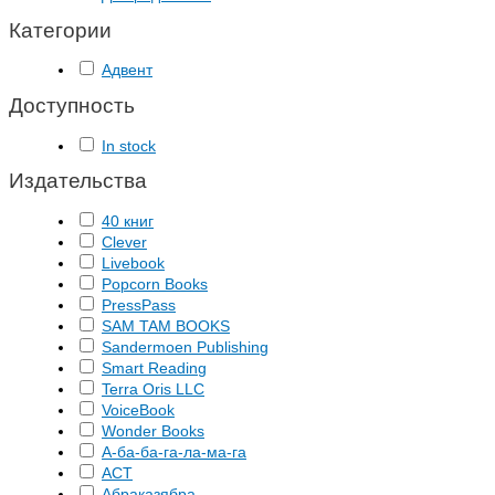
Категории
Адвент
Доступность
In stock
Издательства
40 книг
Clever
Livebook
Popcorn Books
PressPass
SAM TAM BOOKS
Sandermoen Publishing
Smart Reading
Terra Oris LLC
VoiceBook
Wonder Books
А-ба-ба-га-ла-ма-га
АСТ
Абраказябра