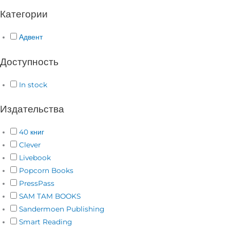
Категории
Адвент
Доступность
In stock
Издательства
40 книг
Clever
Livebook
Popcorn Books
PressPass
SAM TAM BOOKS
Sandermoen Publishing
Smart Reading