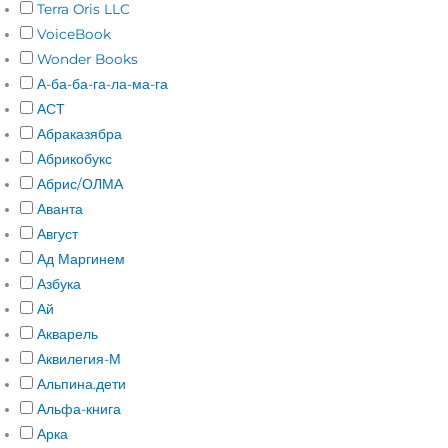
Terra Oris LLC
VoiceBook
Wonder Books
А-ба-ба-га-ла-ма-га
АСТ
Абраказябра
Абрикобукс
Абрис/ОЛМА
Аванта
Август
Ад Маргинем
Азбука
Ай
Акварель
Аквилегия-М
Альпина.дети
Альфа-книга
Арка