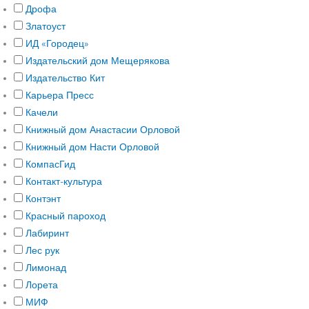
Дрофа
Златоуст
ИД «Городец»
Издательский дом Мещерякова
Издательство Кит
Карьера Пресс
Качели
Книжный дом Анастасии Орловой
Книжный дом Насти Орловой
КомпасГид
Контакт-культура
Контэнт
Красный пароход
Лабиринт
Лес рук
Лимонад
Лорета
МИФ