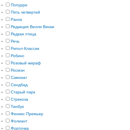
Попурри
Пять четвертей
Ранок
Редакция Вилли Винки
Редкая птица
Речь
Рипол-Классик
Робинс
Розовый жираф
Росмэн
Самокат
Синдбад
Старый парк
Стрекоза
Тинбук
Феникс-Премьер
Фолиант
Форточка