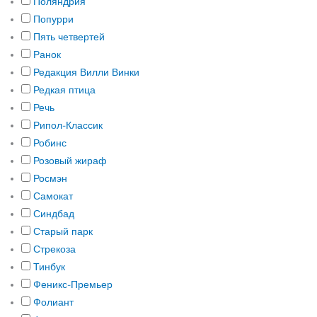
Поляндрия
Попурри
Пять четвертей
Ранок
Редакция Вилли Винки
Редкая птица
Речь
Рипол-Классик
Робинс
Розовый жираф
Росмэн
Самокат
Синдбад
Старый парк
Стрекоза
Тинбук
Феникс-Премьер
Фолиант