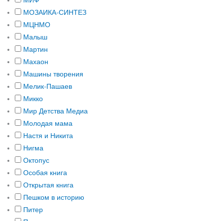
МИФ
МОЗАИКА-СИНТЕЗ
МЦНМО
Малыш
Мартин
Махаон
Машины творения
Мелик-Пашаев
Микко
Мир Детства Медиа
Молодая мама
Настя и Никита
Нигма
Октопус
Особая книга
Открытая книга
Пешком в историю
Питер