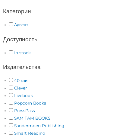
Категории
Адвент
Доступность
In stock
Издательства
40 книг
Clever
Livebook
Popcorn Books
PressPass
SAM TAM BOOKS
Sandermoen Publishing
Smart Reading