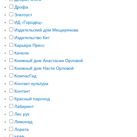
Дрофа
Златоуст
ИД «Городец»
Издательский дом Мещерякова
Издательство Кит
Карьера Пресс
Качели
Книжный дом Анастасии Орловой
Книжный дом Насти Орловой
КомпасГид
Контакт-культура
Контэнт
Красный пароход
Лабиринт
Лес рук
Лимонад
Лорета