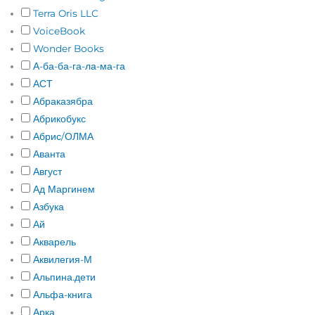
Terra Oris LLC
VoiceBook
Wonder Books
А-ба-ба-га-ла-ма-га
АСТ
Абраказябра
Абрикобукс
Абрис/ОЛМА
Аванта
Август
Ад Маргинем
Азбука
Ай
Акварель
Аквилегия-М
Альпина.дети
Альфа-книга
Арка