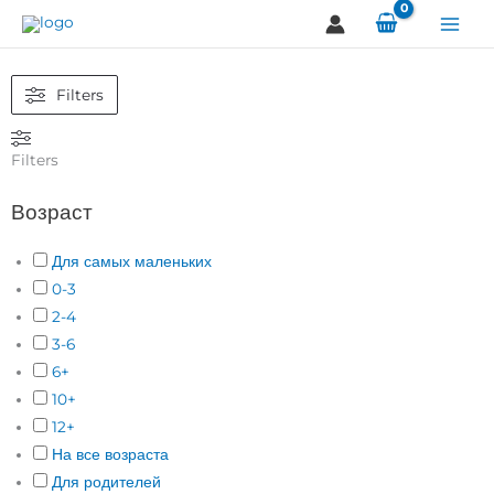
Перейти
к
содержимому
Filters
Filters
Возраст
Для самых маленьких
0-3
2-4
3-6
6+
10+
12+
На все возраста
Для родителей