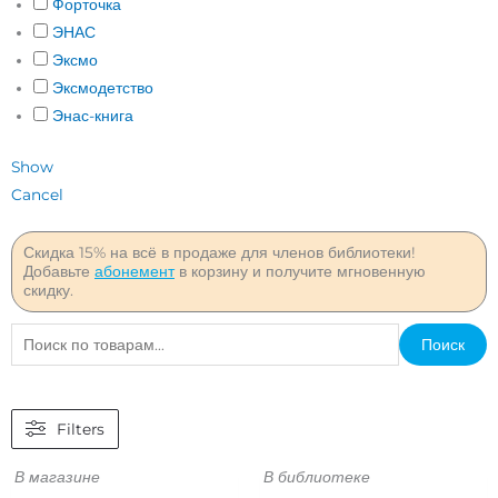
Форточка
ЭНАС
Эксмо
Эксмодетство
Энас-книга
Show
Cancel
Скидка 15% на всё в продаже для членов библиотеки!
Добавьте
абонемент
в корзину и получите мгновенную
скидку.
Искать:
Поиск
Filters
В магазине
В библиотеке