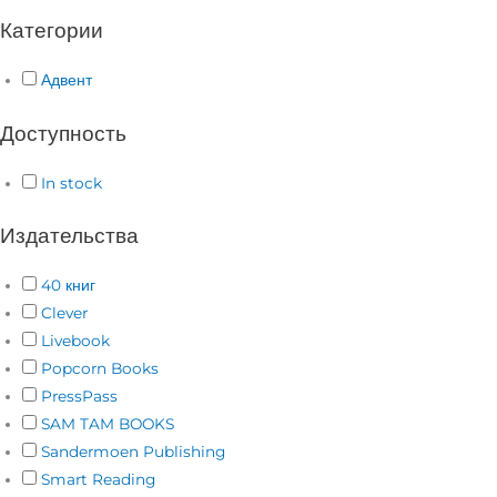
Категории
Адвент
Доступность
In stock
Издательства
40 книг
Clever
Livebook
Popcorn Books
PressPass
SAM TAM BOOKS
Sandermoen Publishing
Smart Reading