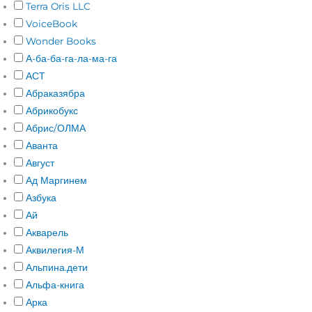
Terra Oris LLC
VoiceBook
Wonder Books
А-ба-ба-га-ла-ма-га
АСТ
Абраказябра
Абрикобукс
Абрис/ОЛМА
Аванта
Август
Ад Маргинем
Азбука
Ай
Акварель
Аквилегия-М
Альпина.дети
Альфа-книга
Арка