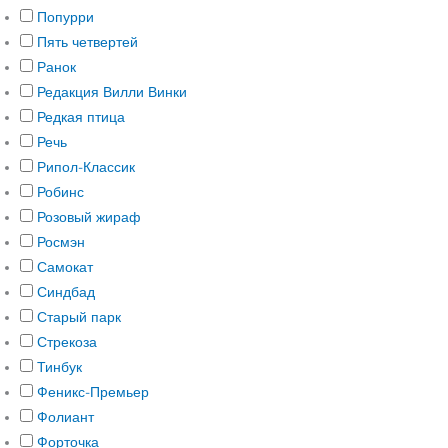
Попурри
Пять четвертей
Ранок
Редакция Вилли Винки
Редкая птица
Речь
Рипол-Классик
Робинс
Розовый жираф
Росмэн
Самокат
Синдбад
Старый парк
Стрекоза
Тинбук
Феникс-Премьер
Фолиант
Форточка