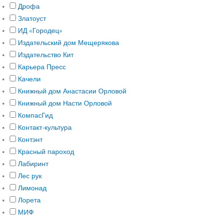
Дрофа
Златоуст
ИД «Городец»
Издательский дом Мещерякова
Издательство Кит
Карьера Пресс
Качели
Книжный дом Анастасии Орловой
Книжный дом Насти Орловой
КомпасГид
Контакт-культура
Контэнт
Красный пароход
Лабиринт
Лес рук
Лимонад
Лорета
МИФ