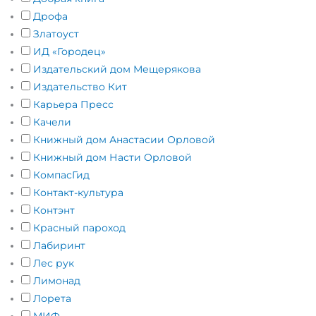
Дрофа
Златоуст
ИД «Городец»
Издательский дом Мещерякова
Издательство Кит
Карьера Пресс
Качели
Книжный дом Анастасии Орловой
Книжный дом Насти Орловой
КомпасГид
Контакт-культура
Контэнт
Красный пароход
Лабиринт
Лес рук
Лимонад
Лорета