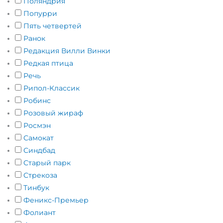
Поляндрия
Попурри
Пять четвертей
Ранок
Редакция Вилли Винки
Редкая птица
Речь
Рипол-Классик
Робинс
Розовый жираф
Росмэн
Самокат
Синдбад
Старый парк
Стрекоза
Тинбук
Феникс-Премьер
Фолиант