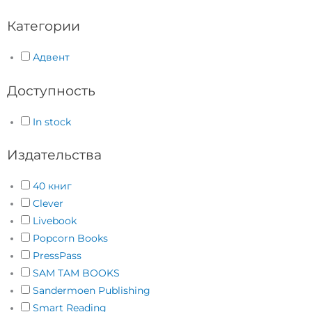
Категории
Адвент
Доступность
In stock
Издательства
40 книг
Clever
Livebook
Popcorn Books
PressPass
SAM TAM BOOKS
Sandermoen Publishing
Smart Reading