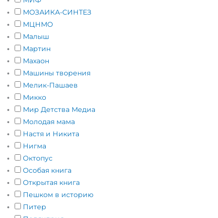
МИФ
МОЗАИКА-СИНТЕЗ
МЦНМО
Малыш
Мартин
Махаон
Машины творения
Мелик-Пашаев
Микко
Мир Детства Медиа
Молодая мама
Настя и Никита
Нигма
Октопус
Особая книга
Открытая книга
Пешком в историю
Питер