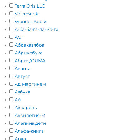
Terra Oris LLC
VoiceBook
Wonder Books
А-ба-ба-га-ла-ма-га
АСТ
Абраказябра
Абрикобукс
Абрис/ОЛМА
Аванта
Август
Ад Маргинем
Азбука
Ай
Акварель
Аквилегия-М
Альпина.дети
Альфа-книга
Арка