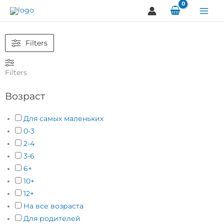
Перейти
к
содержимому
Filters
Filters
Возраст
Для самых маленьких
0-3
2-4
3-6
6+
10+
12+
На все возраста
Для родителей