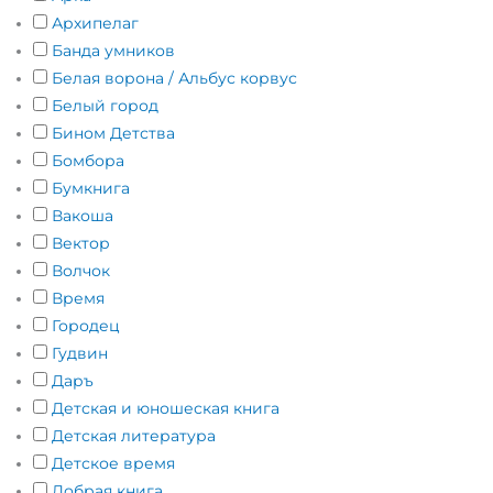
Архипелаг
Банда умников
Белая ворона / Альбус корвус
Белый город
Бином Детства
Бомбора
Бумкнига
Вакоша
Вектор
Волчок
Время
Городец
Гудвин
Даръ
Детская и юношеская книга
Детская литература
Детское время
Добрая книга