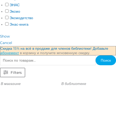
ЭНАС
Эксмо
Эксмодетство
Энас-книга
Show
Cancel
Скидка 15% на всё в продаже для членов библиотеки! Добавьте
абонемент
в корзину и получите мгновенную скидку.
Поиск
Filters
В магазине
В библиотеке