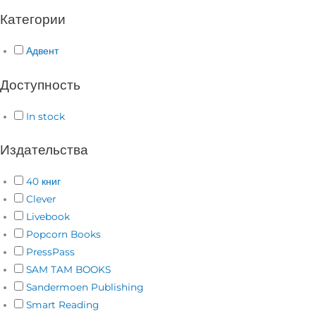
Категории
Адвент
Доступность
In stock
Издательства
40 книг
Clever
Livebook
Popcorn Books
PressPass
SAM TAM BOOKS
Sandermoen Publishing
Smart Reading