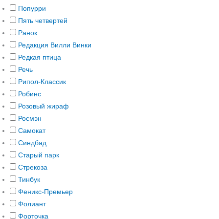
Попурри
Пять четвертей
Ранок
Редакция Вилли Винки
Редкая птица
Речь
Рипол-Классик
Робинс
Розовый жираф
Росмэн
Самокат
Синдбад
Старый парк
Стрекоза
Тинбук
Феникс-Премьер
Фолиант
Форточка