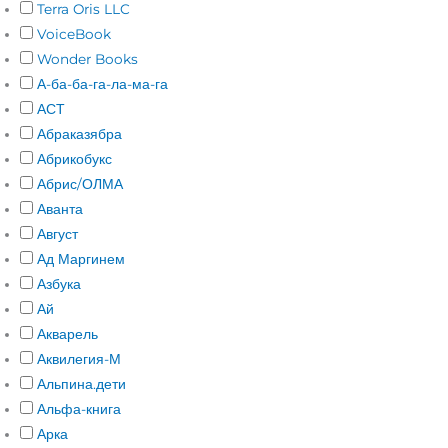
Terra Oris LLC
VoiceBook
Wonder Books
А-ба-ба-га-ла-ма-га
АСТ
Абраказябра
Абрикобукс
Абрис/ОЛМА
Аванта
Август
Ад Маргинем
Азбука
Ай
Акварель
Аквилегия-М
Альпина.дети
Альфа-книга
Арка