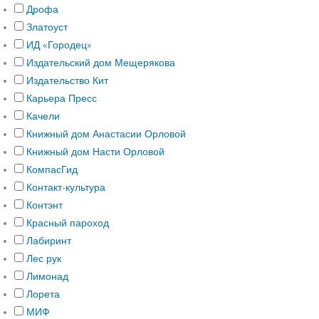
Дрофа
Златоуст
ИД «Городец»
Издательский дом Мещерякова
Издательство Кит
Карьера Пресс
Качели
Книжный дом Анастасии Орловой
Книжный дом Насти Орловой
КомпасГид
Контакт-культура
Контэнт
Красный пароход
Лабиринт
Лес рук
Лимонад
Лорета
МИФ