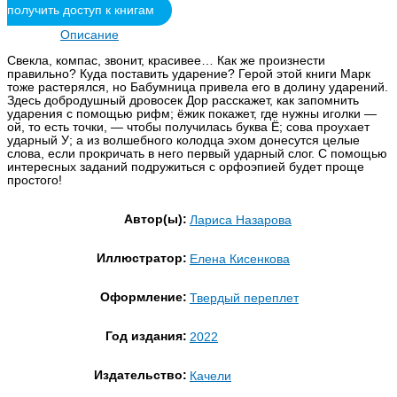
получить доступ к книгам
Описание
Свекла, компас, звонит, красивее… Как же произнести
правильно? Куда поставить ударение? Герой этой книги Марк
тоже растерялся, но Бабумница привела его в долину ударений.
Здесь добродушный дровосек Дор расскажет, как запомнить
ударения с помощью рифм; ёжик покажет, где нужны иголки —
ой, то есть точки, — чтобы получилась буква Ё; сова проухает
ударный У; а из волшебного колодца эхом донесутся целые
слова, если прокричать в него первый ударный слог. С помощью
интересных заданий подружиться с орфоэпией будет проще
простого!
Автор(ы):
Лариса Назарова
Иллюстратор:
Елена Кисенкова
Оформление:
Твердый переплет
Год издания:
2022
Издательство:
Качели