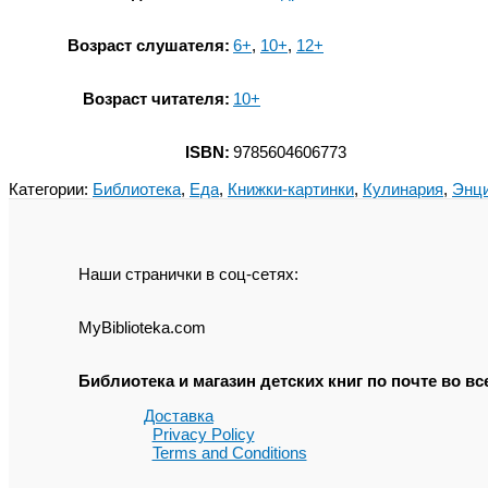
Возраст слушателя:
6+
,
10+
,
12+
Возраст читателя:
10+
ISBN:
9785604606773
Категории:
Библиотека
,
Еда
,
Книжки-картинки
,
Кулинария
,
Энц
Наши странички в соц-сетях:
MyBiblioteka.com
Библиотека и магазин детских книг по почте во 
Доставка
Privacy Policy
Terms and Conditions