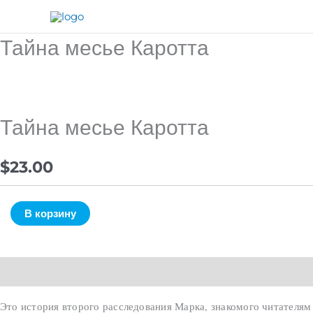
Перейти
к
Тайна месье Каротта
Количество
содержимому
товара
Тайна
месье
Каротта
Тайна месье Каротта
$
23.00
В корзину
Описание
Это история второго расследования Марка, знакомого читателям