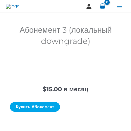
Перейти
к
содержимому
Абонемент 3 (локальный
downgrade)
$
15.00
в месяц
Количество
Купить Абонемент
товара
Абонемент
3