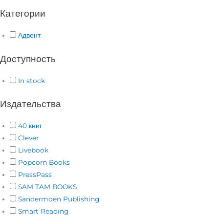
Категории
Адвент
Доступность
In stock
Издательства
40 книг
Clever
Livebook
Popcorn Books
PressPass
SAM TAM BOOKS
Sandermoen Publishing
Smart Reading