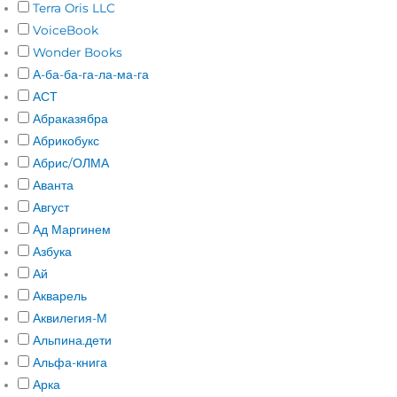
Terra Oris LLC
VoiceBook
Wonder Books
А-ба-ба-га-ла-ма-га
АСТ
Абраказябра
Абрикобукс
Абрис/ОЛМА
Аванта
Август
Ад Маргинем
Азбука
Ай
Акварель
Аквилегия-М
Альпина.дети
Альфа-книга
Арка