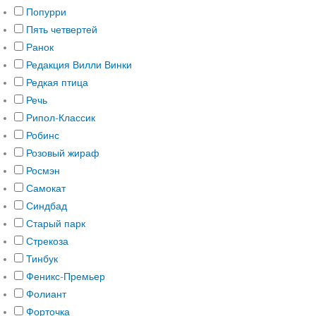
Попурри
Пять четвертей
Ранок
Редакция Вилли Винки
Редкая птица
Речь
Рипол-Классик
Робинс
Розовый жираф
Росмэн
Самокат
Синдбад
Старый парк
Стрекоза
Тинбук
Феникс-Премьер
Фолиант
Форточка