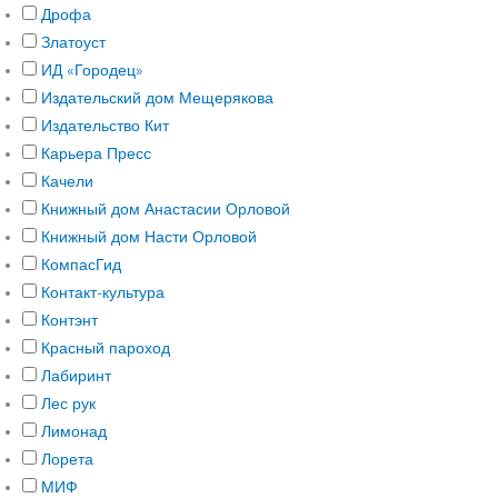
Дрофа
Златоуст
ИД «Городец»
Издательский дом Мещерякова
Издательство Кит
Карьера Пресс
Качели
Книжный дом Анастасии Орловой
Книжный дом Насти Орловой
КомпасГид
Контакт-культура
Контэнт
Красный пароход
Лабиринт
Лес рук
Лимонад
Лорета
МИФ