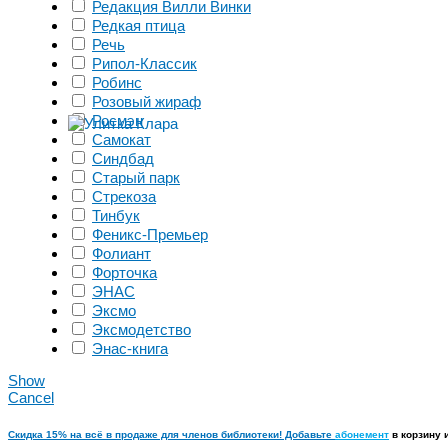
Редакция Вилли Винки
Редкая птица
Речь
Рипол-Классик
Робинс
Розовый жираф
Росмэн
Самокат
Синдбад
Старый парк
Стрекоза
Тинбук
Феникс-Премьер
Фолиант
Форточка
ЭНАС
Эксмо
Эксмодетство
Энас-книга
Show
Cancel
Скидка 15% на всё в продаже для членов библиотеки! Добавьте
абонемент
в корзину 