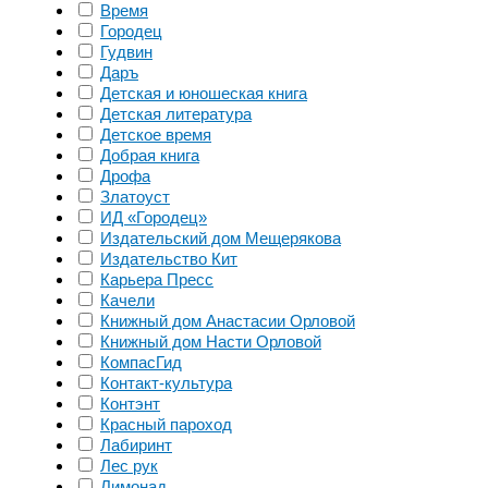
Время
Городец
Гудвин
Даръ
Детская и юношеская книга
Детская литература
Детское время
Добрая книга
Дрофа
Златоуст
ИД «Городец»
Издательский дом Мещерякова
Издательство Кит
Карьера Пресс
Качели
Книжный дом Анастасии Орловой
Книжный дом Насти Орловой
КомпасГид
Контакт-культура
Контэнт
Красный пароход
Лабиринт
Лес рук
Лимонад