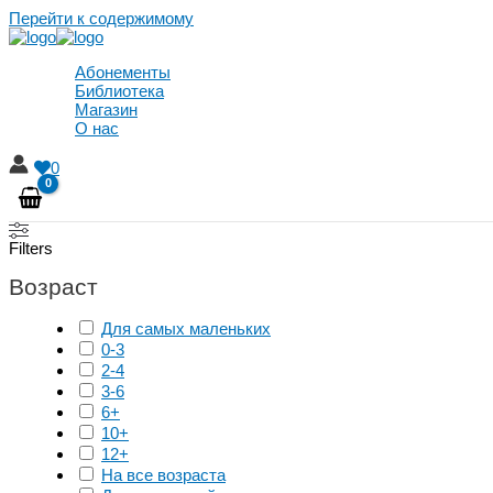
Перейти к содержимому
Абонементы
Библиотека
Магазин
О нас
0
Filters
Возраст
Для самых маленьких
0-3
2-4
3-6
6+
10+
12+
На все возраста