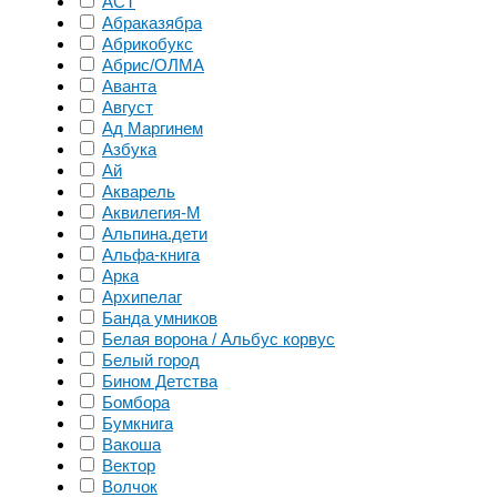
АСТ
Абраказябра
Абрикобукс
Абрис/ОЛМА
Аванта
Август
Ад Маргинем
Азбука
Ай
Акварель
Аквилегия-М
Альпина.дети
Альфа-книга
Арка
Архипелаг
Банда умников
Белая ворона / Альбус корвус
Белый город
Бином Детства
Бомбора
Бумкнига
Вакоша
Вектор
Волчок