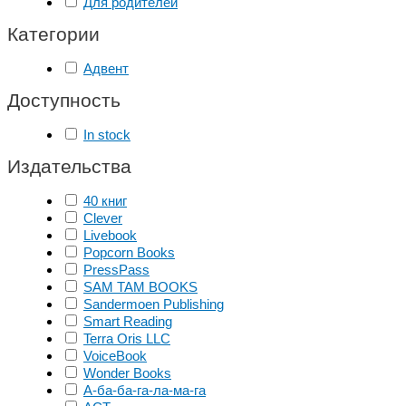
Для родителей
Категории
Адвент
Доступность
In stock
Издательства
40 книг
Clever
Livebook
Popcorn Books
PressPass
SAM TAM BOOKS
Sandermoen Publishing
Smart Reading
Terra Oris LLC
VoiceBook
Wonder Books
А-ба-ба-га-ла-ма-га