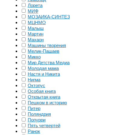
Лорета
МИФ
МОЗАИКА-СИНТЕЗ
МЦНМО
Малыш
Мартин
Махаон
Машины творения
Мелик-Пашаев
Микко
Мир Детства Медиа
Молодая мама
Настя и Никита
Нигма
Октопус
Особая книга
Открытая книга
Пешком в историю
Питер
Поляндрия
Попурри
Пять четвертей
Ранок